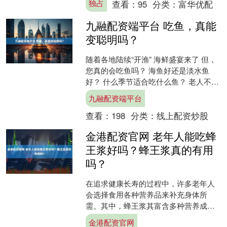
独占
查看：
95
分类：
富华优配
非，隆美尔经历了....
九融配资端平台 吃鱼，真能
变聪明吗？
随着各地陆续“开渔” 海鲜盛宴来了 但，
您真的会吃鱼吗？ 海鱼好还是淡水鱼
好？ 什么季节适合吃什么鱼？ 老人不适
合吃哪些鱼？ 孕妇、儿童应该多吃哪类
九融配资端平台
鱼？ 怎么挑....
查看：
198
分类：
线上配资炒股
金港配资官网 老年人能吃蜂
王浆好吗？蜂王浆真的有用
吗？
在追求健康长寿的过程中，许多老年人
会选择食用各种营养品来补充身体所
需。其中，蜂王浆其富含多种营养成分
而备受关注。那么，老年人能否食用蜂
金港配资官网