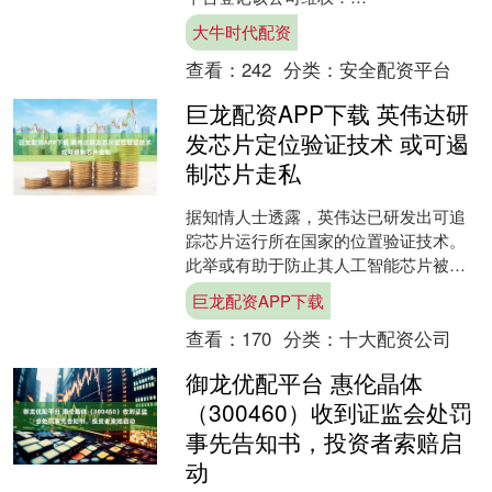
http://wq.finance.sina.com.cn/ 关注....
大牛时代配资
查看：
242
分类：
安全配资平台
巨龙配资APP下载 英伟达研
发芯片定位验证技术 或可遏
制芯片走私
据知情人士透露，英伟达已研发出可追
踪芯片运行所在国家的位置验证技术。
此举或有助于防止其人工智能芯片被走
私至受出口禁令限制的国家。 知情人士
巨龙配资APP下载
表示，这项功能将以可选....
查看：
170
分类：
十大配资公司
御龙优配平台 惠伦晶体
（300460）收到证监会处罚
事先告知书，投资者索赔启
动