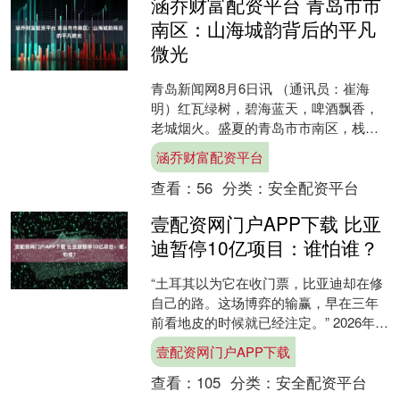
涵乔财富配资平台 青岛市市
南区：山海城韵背后的平凡
微光
青岛新闻网8月6日讯 （通讯员：崔海
明）红瓦绿树，碧海蓝天，啤酒飘香，
老城烟火。盛夏的青岛市市南区，栈桥
上游人络绎不绝，啤酒节现场人声鼎
涵乔财富配资平台
沸，一幅滨海文旅画卷徐徐....
查看：
56
分类：
安全配资平台
壹配资网门户APP下载 比亚
迪暂停10亿项目：谁怕谁？
“土耳其以为它在收门票，比亚迪却在修
自己的路。这场博弈的输赢，早在三年
前看地皮的时候就已经注定。” 2026年3
月，土耳其一记闷棍试图敲开比亚迪的
壹配资网门户APP下载
技术大门。但比....
查看：
105
分类：
安全配资平台