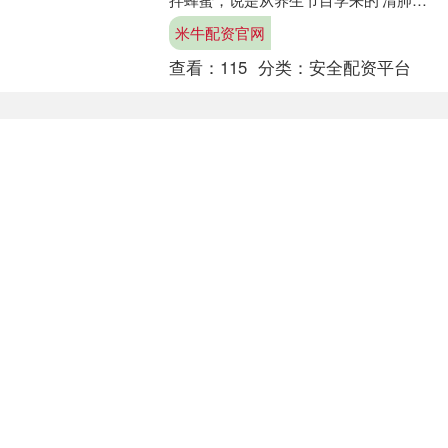
方'。结果整个下午会议室都回荡着他打
米牛配资官网
嗝的声音，连视频会议....
查看：
115
分类：
安全配资平台
话题标签
军师
外交部
分手
上海
第一
老婆
王思
结婚
美国
歧视