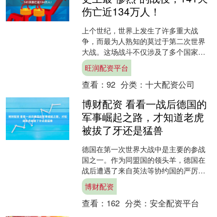
伤亡近134万人！
上个世纪，世界上发生了许多重大战
争，而最为人熟知的莫过于第二次世界
大战。这场战斗不仅涉及了多个国家，
且死伤惨重，影响深远，改变了全球的
旺润配资平台
政治格局和国际局势。然而，....
查看：
92
分类：
十大配资公司
博财配资 看看一战后德国的
军事崛起之路，才知道老虎
被拔了牙还是猛兽
德国在第一次世界大战中是主要的参战
国之一。作为同盟国的领头羊，德国在
战后遭遇了来自英法等协约国的严厉惩
罚。协约国因为深受德国军队的压力，
博财配资
为了彻底削弱德国，采取了....
查看：
162
分类：
安全配资平台