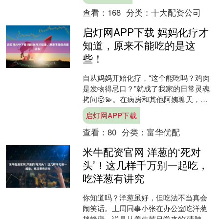
王浆？蜂王浆真的有用吗？ ....
查看：
168
分类：
十大配资公司
启灯网APP下载 妈妈化疗才
知道，原来不能吃的是这
些！
自从妈妈开始化疗，“这个能吃吗？鸡肉
是发物得忌口？”就成了我家的日常灵魂
拷问😵💫。在病房和其他阿姨聊天，十
句话里有八句都在争论忌口清单，甚至
启灯网APP下载
有人说连鸡蛋都不能碰....
查看：
80
分类：
富华优配
米牛配资官网 洋葱的‘死对
头’！这几样千万别一起吃，
吃洋葱有讲究
你知道吗？洋葱虽好，但吃法不当真会
闹笑话。上周同事小张在办公室吃洋葱
拌蜂蜜，说是从养生节目学来的'清肺秘