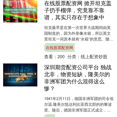
在线股票配资网 掀开坦克盖
子扔手榴弹，究竟靠不靠
谱，其实只存在于想象中
坦克最早是在第一次世界大战期间由英
国制造的，因为外形像水箱，所以英文
里坦克一词原本就有“水箱”的意思。随着
战争的进行，人们逐渐认识到坦克作为
在线股票配资网
一种强大的武器的威力....
查看：
200
分类：
线上配资炒股
深圳期货配资公司平台 独战
北非，物资短缺，隆美尔的
非洲军团为什么混得这么
惨？
1941年2月11日，德国非洲军团的司令埃
尔温·隆美尔抵达利比亚西北部的的黎波
里。随后，德国非洲军团正式成立，标
志着隆美尔的北非征程的开始。在北