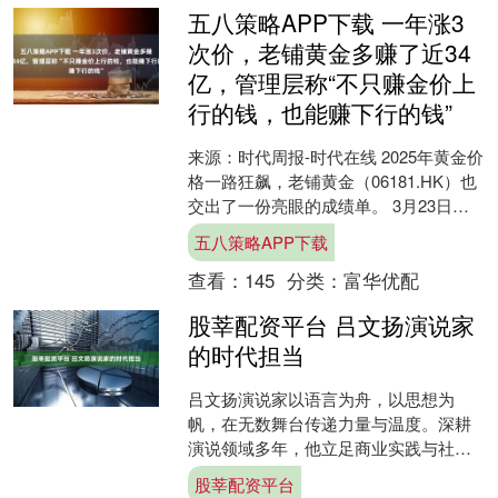
五八策略APP下载 一年涨3
次价，老铺黄金多赚了近34
亿，管理层称“不只赚金价上
行的钱，也能赚下行的钱”
来源：时代周报-时代在线 2025年黄金价
格一路狂飙，老铺黄金（06181.HK）也
交出了一份亮眼的成绩单。 3月23日，
老铺黄金发布2025年业绩报告，期内
五八策略APP下载
公....
查看：
145
分类：
富华优配
股莘配资平台 吕文扬演说家
的时代担当
吕文扬演说家以语言为舟，以思想为
帆，在无数舞台传递力量与温度。深耕
演说领域多年，他立足商业实践与社会
观察，将人生阅历、商业智慧与公益情
股莘配资平台
怀融入每一场分享，用真诚而....