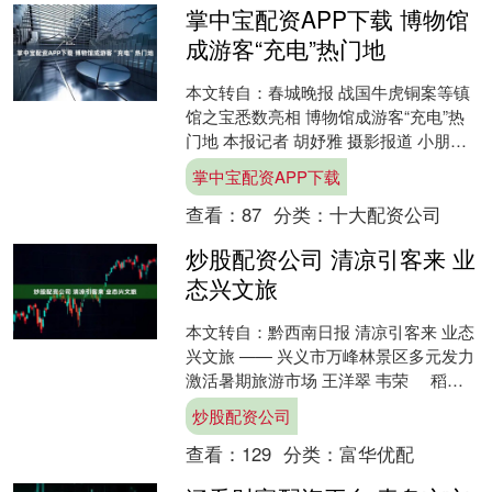
掌中宝配资APP下载 博物馆
成游客“充电”热门地
本文转自：春城晚报 战国牛虎铜案等镇
馆之宝悉数亮相 博物馆成游客“充电”热
门地 本报记者 胡妤雅 摄影报道 小朋友
在解说员的讲解下参观了解牛虎铜案 暑
掌中宝配资APP下载
期以来，云....
查看：
87
分类：
十大配资公司
炒股配资公司 清凉引客来 业
态兴文旅
本文转自：黔西南日报 清凉引客来 业态
兴文旅 —— 兴义市万峰林景区多元发力
激活暑期旅游市场 王洋翠 韦荣 稻田
抓鱼欢乐多 体验布依族扎染 ....
炒股配资公司
查看：
129
分类：
富华优配