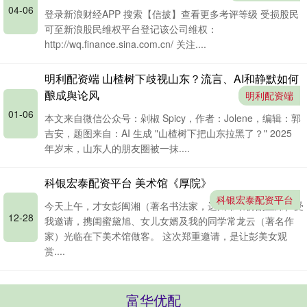
04-06
登录新浪财经APP 搜索【信披】查看更多考评等级 受损股民
可至新浪股民维权平台登记该公司维权：
http://wq.finance.sina.com.cn/ 关注....
明利配资端 山楂树下歧视山东？流言、AI和静默如何
酿成舆论风
明利配资端
01-06
本文来自微信公众号：剁椒 Spicy，作者：Jolene，编辑：郭
吉安，题图来自：AI 生成 "山楂树下把山东拉黑了？" 2025
年岁末，山东人的朋友圈被一抹....
科银宏泰配资平台 美术馆《厚院》
科银宏泰配资平台
今天上午，才女彭闽湘（著名书法家，达州市书协副主席）受
12-28
我邀请，携闺蜜黛旭、女儿女婿及我的同学常龙云（著名作
家）光临在下美术馆做客。 这次郑重邀请，是让彭美女观
赏....
富华优配