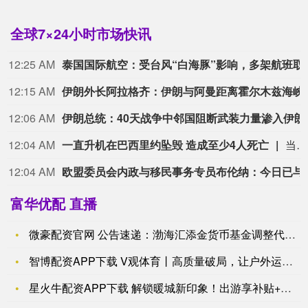
全球7×24小时市场快讯
12:25 AM
泰国国际航空：受台
12:15 AM
伊朗外长阿拉格齐：伊朗与阿曼距离霍尔木
12:06 AM
伊朗总统：
12:04 AM
一直升机在巴西里约坠毁 造成至少4人死亡
当地时间8月8日，一架直升机在巴西里约热内卢市南部一片林地中坠毁，造成至少4人死亡。
12:04 AM
欧盟委员会内政与移民事务专员布伦纳：今日已
富华优配 直播
微豪配资官网 公告速递：渤海汇添金货币基金调整代销机构济安财
智博配资APP下载 V观体育丨高质量破局，让户外运动释放多元
星火牛配资APP下载 解锁暖城新印象！出游享补贴+新晋打卡地